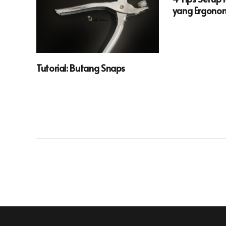
yang Ergonom
Tutorial: Butang Snaps