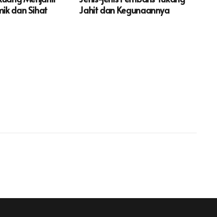
ik dan Sihat
Jahit dan Kegunaannya
R