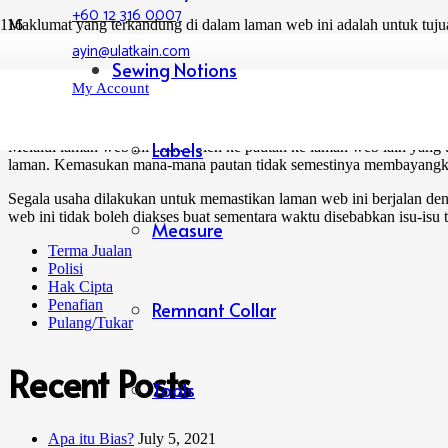
+60 12 316 0007
Maklumat yang terkandung di dalam laman web ini adalah untuk tuj
atau sebarang bentuk jaminan, tersurat atau tersirat, tentang kesem
ayin@ulatkain.com
grafik berkaitan yang terkandung di laman web untuk sebarang tujua
Sewing Notions
My Account
Dalam situasi apa sekali pun, kami TIDAK bertanggungjawab ke atas 
atau kerosakan yang timbul daripada kehilangan data atau keuntungan
Labels
Melalui laman web ini anda boleh ke pautan ke laman web lain yang
laman. Kemasukan mana-mana pautan tidak semestinya membayangk
Segala usaha dilakukan untuk memastikan laman web ini berjalan de
web ini tidak boleh diakses buat sementara waktu disebabkan isu-isu 
Measure
Terma Jualan
Polisi
Hak Cipta
Penafian
Remnant Collar
Pulang/Tukar
Recent Posts
Tools
Apa itu Bias?
July 5, 2021