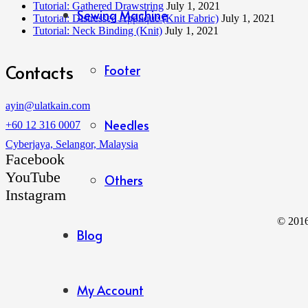
Tutorial: Gathered Drawstring
July 1, 2021
Sewing Machine
Tutorial: Distressed Applique (Knit Fabric)
July 1, 2021
Tutorial: Neck Binding (Knit)
July 1, 2021
Contacts
Footer
ayin@ulatkain.com
Needles
+60 12 316 0007
Cyberjaya, Selangor, Malaysia
Facebook
YouTube
Others
Instagram
© 201
Blog
My Account