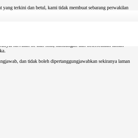
yang terkini dan betul, kami tidak membuat sebarang perwakilan
rkenaan dengan laman web atau maklumat, produk, perkhidmatan, atau
 anda sendiri.
 langsung atau berbangkit atau kerosakan, atau apa-apa kerugian
ni .
nyai kawalan ke atas sifat, kandungan dan ketersediaan laman-
ka.
ungjawab, dan tidak boleh dipertanggungjawabkan sekiranya laman