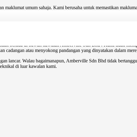
uan maklumat umum sahaja. Kami berusaha untuk memastikan maklumat 
purnaan, ketepatan, kebolehpercayaan, kesesuaian atau ketersediaan be
n. Mana-mana pergantungan dengan maklumat tersebut adalah atas risiko
sebarang kehilangan atau kerosakan termasuk tanpa had, kerugian tidak
 yang timbul daripada, atau berkaitan dengan, penggunaan laman web i
 tidak berada di bawah kawalan Amberville Sdn Bhd . Kami tidak mempu
an cadangan atau menyokong pandangan yang dinyatakan dalam mere
ngan lancar. Walau bagaimanapun, Amberville Sdn Bhd tidak bertangg
teknikal di luar kawalan kami.