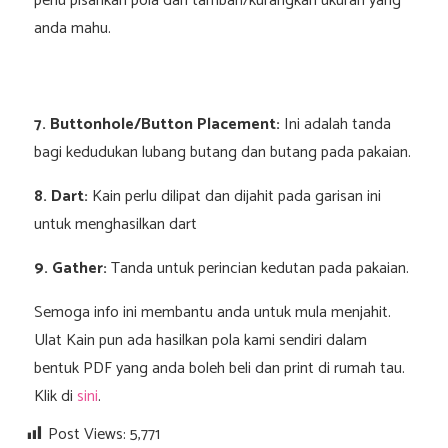
perlu pisahkan pola dan tambah/kurangkan ukuran yang
anda mahu.
7. Buttonhole/Button Placement:
Ini adalah tanda
bagi kedudukan lubang butang dan butang pada pakaian.
8. Dart:
Kain perlu dilipat dan dijahit pada garisan ini
untuk menghasilkan dart
9. Gather:
Tanda untuk perincian kedutan pada pakaian.
Semoga info ini membantu anda untuk mula menjahit.
Ulat Kain pun ada hasilkan pola kami sendiri dalam
bentuk PDF yang anda boleh beli dan print di rumah tau.
Klik di
sini
.
Post Views:
5,771