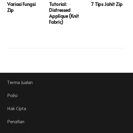
Variasi Fungsi
Tutorial:
7 Tips Jahit Zip
Zip
Distressed
Applique (Knit
Fabric)
Terma Jualan
Polisi
Hak Cipta
Penafian