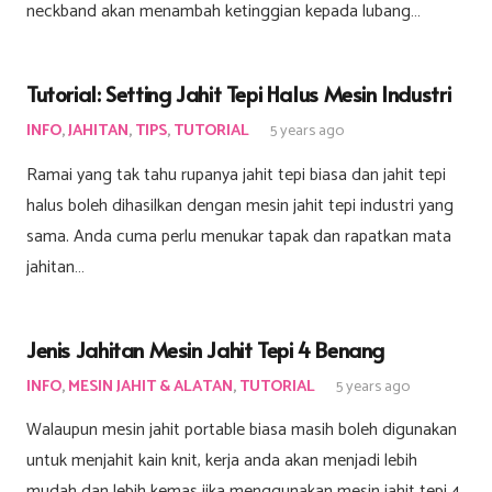
neckband akan menambah ketinggian kepada lubang…
Tutorial: Setting Jahit Tepi Halus Mesin Industri
INFO
,
JAHITAN
,
TIPS
,
TUTORIAL
5 years ago
Ramai yang tak tahu rupanya jahit tepi biasa dan jahit tepi
halus boleh dihasilkan dengan mesin jahit tepi industri yang
sama. Anda cuma perlu menukar tapak dan rapatkan mata
jahitan…
Jenis Jahitan Mesin Jahit Tepi 4 Benang
INFO
,
MESIN JAHIT & ALATAN
,
TUTORIAL
5 years ago
Walaupun mesin jahit portable biasa masih boleh digunakan
untuk menjahit kain knit, kerja anda akan menjadi lebih
mudah dan lebih kemas jika menggunakan mesin jahit tepi 4