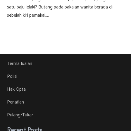
satu baju lelaki? Butang pada pakaian wanita berada di
sebelah kiri pemakai,…
Terma Jualan
Polisi
Hak Cipta
Penafian
Pulang/Tukar
Recent Posts