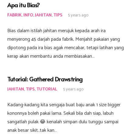
Apa itu Bias?
FABRIK
,
INFO
,
JAHITAN
,
TIPS
5 years ago
Bias dalam istilah jahitan merujuk kepada arah ira
menyerong 45 darjah pada fabrik. Menjahit pakaian yang
dipotong pada ira bias agak mencabar, tetapi latihan yang
kerap akan membantu anda membiasakan…
Tutorial: Gathered Drawstring
JAHITAN
,
TIPS
,
TUTORIAL
5 years ago
Kadang-kadang kita sengaja buat baju anak 1 size bigger
kononnya boleh pakai lama. Sekali bila dah siap, labuh
sangatlah pulak 😂 kenalah simpan dulu tunggu sampai
anak besar sikit..tak kan…