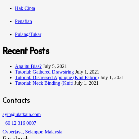
Hak Cipta
Penafian
Pulang/Tukar
Recent Posts
Apa itu Bias?
July 5, 2021
Tutorial: Gathered Drawstring
July 1, 2021
Tutorial: Distressed Applique (Knit Fabric)
July 1, 2021
Tutorial: Neck Binding (Knit)
July 1, 2021
Contacts
ayin@ulatkain.com
+60 12 316 0007
Cyberjaya, Selangor, Malaysia
Facebook